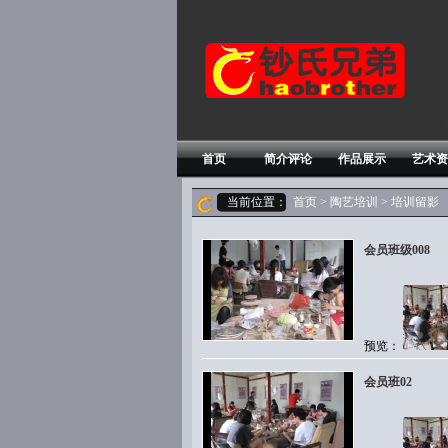
首页
简介评论
作品展示
艺术资
当前位置：
首页
>
陶艺培训
> 培训留影
会员班级008
预览：
会员班02