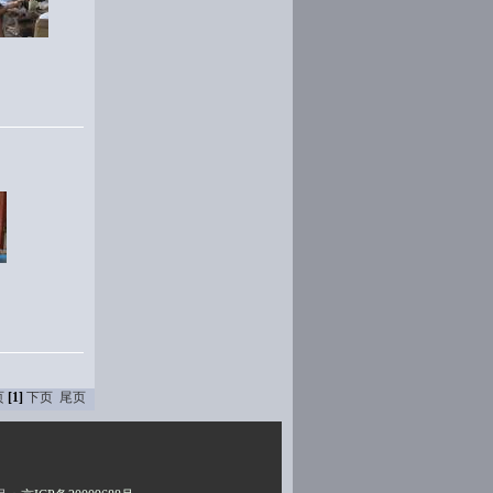
页
[1]
下页
尾页