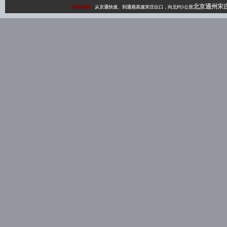
北京通州宋
驱车路线：
从京通快速、到通燕高速宋庄出口，向北约3公里