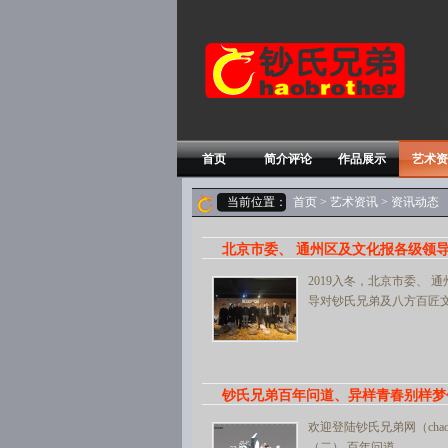
首页
简介评论
作品展示
艺术资
当前位置：
首页
>
艺术资讯
> 资讯动态
北京市委、 通州区及文化报各级领
2019入冬，北京市委、
导对钞氏兄弟及八方百匠
钞氏兄弟百年问道、异样青春别样梦
欢迎登陆钞氏兄弟网（chaob
（二） 百年问道