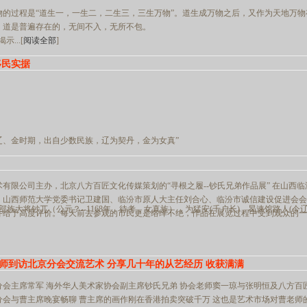
物的过程是“道生一，一生二，二生三，三生万物”。道生成万物之后，又作为天地万物
，道是普遍存在的，无间不入，无所不包。
...[
阅读全部
]
移民实据
辽、金时期，出自少数民族，辽为契丹，金为女真”
有限公司主办，北京八方百匠文化传媒策划的“寻根之履--钞氏兄弟作品展” 在山西
。山西师范大学党委书记卫建国、临汾市原人大主任刘合心、临汾市诚信建设促进会会
部族大将钞兀（公元？--1168年，待考，女真族），为猛安(千户长)，曷速馆路人(今
并给予高度评价。每天前去参观的市民更是络绎不绝，作品在展览过程中受到观众的一
师到访北京分会交流艺术 分享几十年的从艺经历 收获满满
分会主席常军 海外华人美术家协会副主席钞氏兄弟 协会老师窦一琼与张明恒及八方百
会与曹主席晚宴畅聊 曹主席的画作刚在香港拍卖突破千万 这也是艺术市场对曹老师的