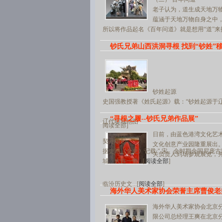
老子认为，道生成天地万
蕴涵于天地万物自身之中
所以将作品起名《百年问道》就是想用“道”来揭示
钞氏兄弟山西洪洞寻根 找到“钞姓”
钞姓起源
史国强教授著《姓氏起源》载：“钞姓起源于
“寻根之履--钞氏兄弟作品展”
辽代疆域地图
阅读全部]
日前，由蓝色港湾文化艺术
契丹崛起
文化创意产业园隆重展出
据史籍《金史》记载:" 宋、金时期金国尼庞古
关负责人到场参观展览，
城、大连一带...[
阅读全部
]
临汾历史文...[
阅读全部
]
海外华人美术家协会荣誉主席曹俊老
海外华人美术家协会北京
限公司总经理王爽在北京分