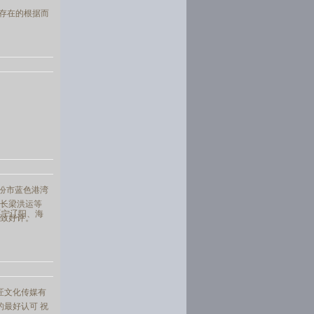
存在的根据而
临汾市蓝色港湾
长梁洪运等
辽宁辽阳、海
致好评。
匠文化传媒有
最好认可 祝