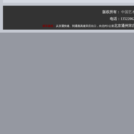
版权所有：
中国艺
电话：135220627
北京通州宋
驱车路线：
从京通快速、到通燕高速宋庄出口，向北约3公里