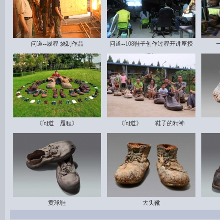
问道--履程 烧制作品
问道--108鞋子创作过程开讲座授
课等
《问道—履程》
《问道》—— 鞋子的精神
黄球鞋
大头靴