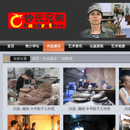
首页
简介评论
作品展示
艺术资讯
出版获奖
艺术相册
当前位置：
首页
>
作品展示
> 108鞋道
问道--履程 大号鞋子工作照
问道--履程 中号鞋子工作照
问