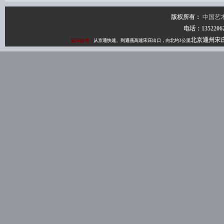
版权所有：
中国艺
电话：135220627
北京通州宋
驱车路线：
从京通快速、到通燕高速宋庄出口，向北约3公里