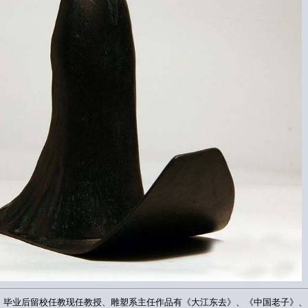
系学习，毕业后留校任教现任教授、雕塑系主任作品有《大江东去》、《中国老子》