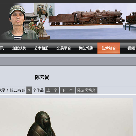
讯
出版获奖
艺术相册
交易平台
陶艺培训
艺术站台
视频
陈云岗
收录了 陈云岗 的
9
个作品
上一个
下一个
陈云岗简介