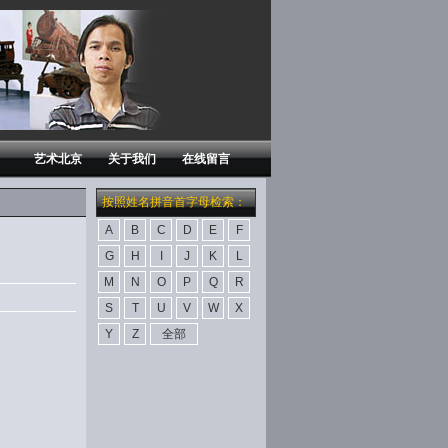
艺术北京
关于我们
在线留言
按照姓名拼音首字母检索：
A
B
C
D
E
F
G
H
I
J
K
L
M
N
O
P
Q
R
S
T
U
V
W
X
Y
Z
全部