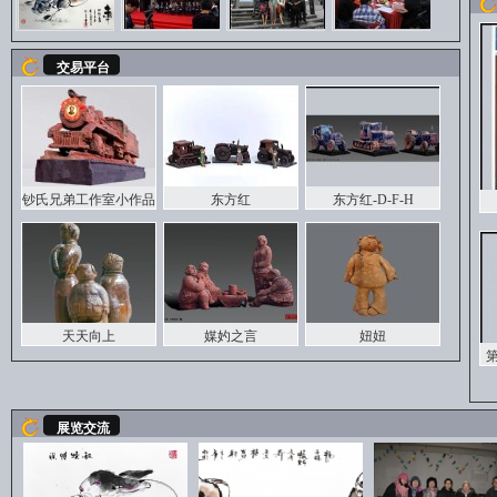
交易平台
钞氏兄弟工作室小作品
东方红
东方红-D-F-H
天天向上
媒妁之言
妞妞
展览交流