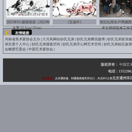
2023年03.舐犊情深（2023年
《五福牛》
世纪坛馆长卢秀娥西
水墨 52.5cm×37cm）
术大师胡安来工作
友情链接
河南省美术家协会主办
|
六月风网站钞氏兄弟
|
钞氏兄弟腾讯微博
|
钞氏兄弟新浪微
弟百度个人中心
|
钞氏兄弟搜狐空间
|
钞氏兄弟开心网艺术空间
|
钞氏兄弟姓氏族谱
会雕塑艺委会
|
中国艺术家协会
|
版权所有：
中国艺
电话：135220627
北京通州宋
驱车路线：
从京通快速、到通燕高速宋庄出口，向北约3公里