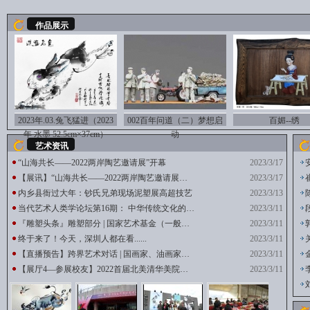
作品展示
2023年.03.兔飞猛进（2023
002百年问道（二）梦想启
百媚--绣
年 水墨 52.5cm×37cm）
动
艺术资讯
“山海共长——2022两岸陶艺邀请展”开幕
2023/3/17
【展讯】“山海共长——2022两岸陶艺邀请展…
2023/3/17
内乡县衙过大年：钞氏兄弟现场泥塑展高超技艺
2023/3/13
当代艺术人类学论坛第16期： 中华传统文化的…
2023/3/11
『雕塑头条』雕塑部分 | 国家艺术基金（一般…
2023/3/11
终于来了！今天，深圳人都在看......
2023/3/11
【直播预告】跨界艺术对话 | 国画家、油画家…
2023/3/11
【展厅4—参展校友】2022首届北美清华美院…
2023/3/11